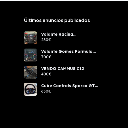
Últimos anuncios publicados
Volante Racing
components rcw sport
280€
Volante Gomez Formula
Pro Elite
700€
VENDO CAMMUS C12
400€
Cube Controls Sparco GT
PRO NUEVO
650€