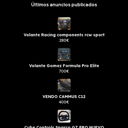
Últimos anuncios publicados
Volante Racing components rcw sport
280€
Volante Gomez Formula Pro Elite
700€
VENDO CAMMUS C12
400€
Cube Controls Sparco GT PRO NUEVO