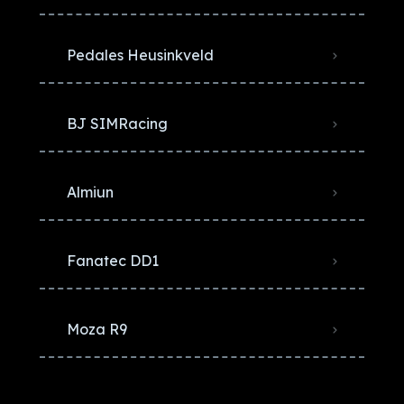
Pedales Heusinkveld
BJ SIMRacing
Almiun
Fanatec DD1
Moza R9