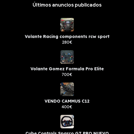
Últimos anuncios publicados
Volante Racing components rcw sport
280€
Volante Gomez Formula Pro Elite
700€
VENDO CAMMUS C12
400€
Cube Controls Sparco GT PRO NUEVO