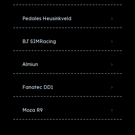
Pedales Heusinkveld
BJ SIMRacing
Almiun
Fanatec DD1
Moza R9