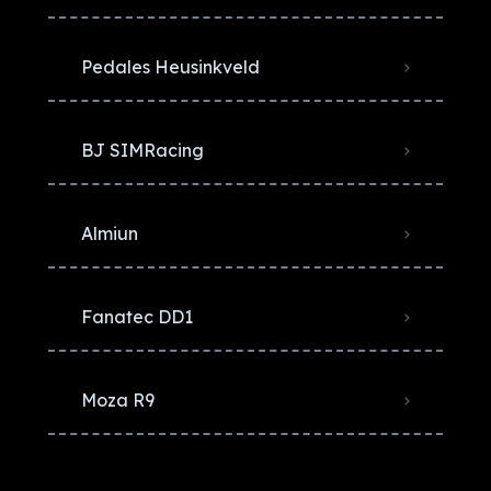
Pedales Heusinkveld
BJ SIMRacing
Almiun
Fanatec DD1
Moza R9