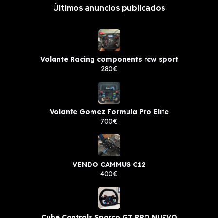
Últimos anuncios publicados
Volante Racing components rcw sport
280€
Volante Gomez Formula Pro Elite
700€
VENDO CAMMUS C12
400€
Cube Controls Sparco GT PRO NUEVO