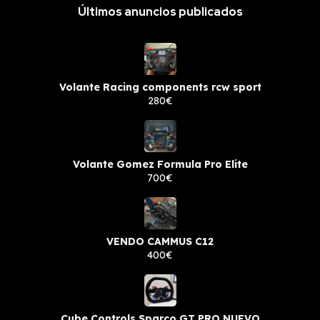
Últimos anuncios publicados
Volante Racing components rcw sport
280€
Volante Gomez Formula Pro Elite
700€
VENDO CAMMUS C12
400€
Cube Controls Sparco GT PRO NUEVO