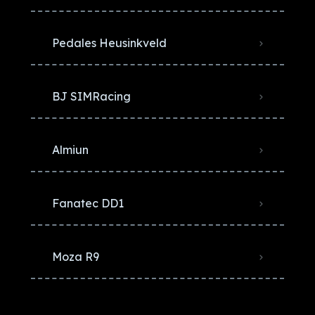
Pedales Heusinkveld
BJ SIMRacing
Almiun
Fanatec DD1
Moza R9