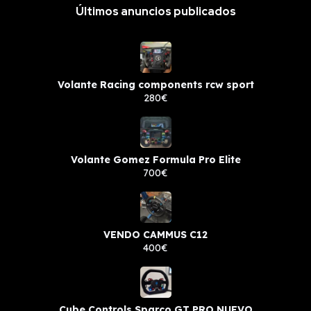
Últimos anuncios publicados
Volante Racing components rcw sport
280€
Volante Gomez Formula Pro Elite
700€
VENDO CAMMUS C12
400€
Cube Controls Sparco GT PRO NUEVO