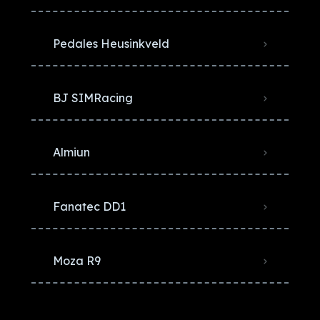
Pedales Heusinkveld
BJ SIMRacing
Almiun
Fanatec DD1
Moza R9