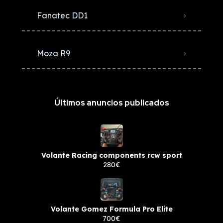
Fanatec DD1
Moza R9
Últimos anuncios publicados
Volante Racing components rcw sport
280€
Volante Gomez Formula Pro Elite
700€