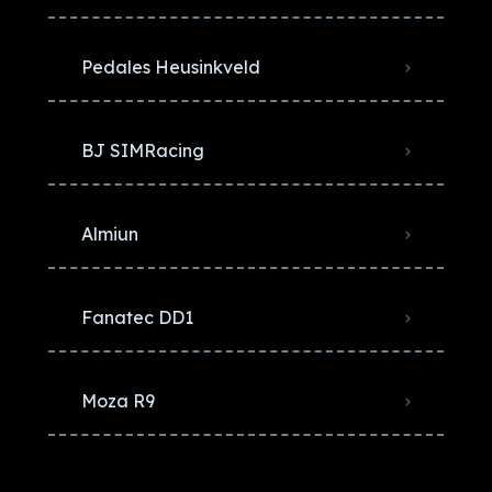
Pedales Heusinkveld
BJ SIMRacing
Almiun
Fanatec DD1
Moza R9