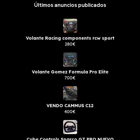
Últimos anuncios publicados
Volante Racing components rcw sport
280€
Volante Gomez Formula Pro Elite
700€
VENDO CAMMUS C12
400€
Cube Controls Sparco GT PRO NUEVO