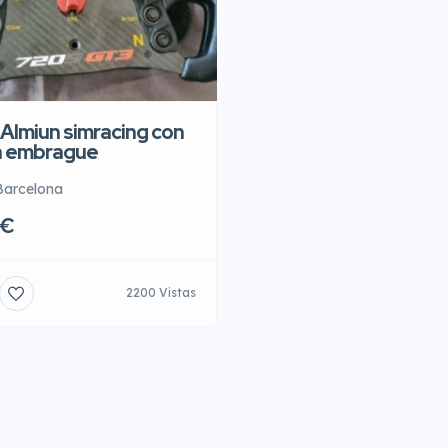
 Almiun simracing con
a embrague
Barcelona
0€
2200 Vistas