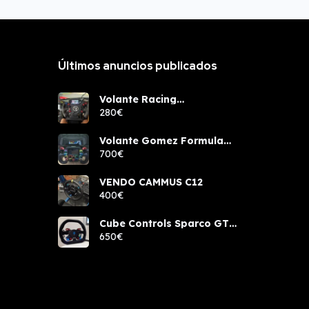
Últimos anuncios publicados
Volante Racing
components rcw sport
280€
Volante Gomez Formula
Pro Elite
700€
VENDO CAMMUS C12
400€
Cube Controls Sparco GT
PRO NUEVO
650€