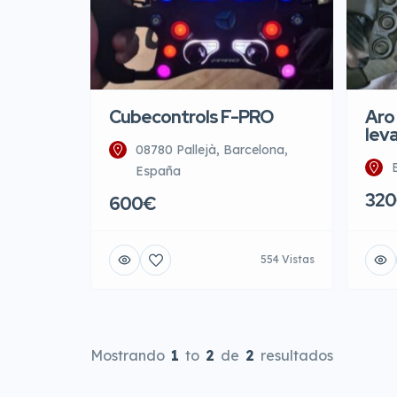
Cubecontrols F-PRO
Aro
lev
08780 Pallejà, Barcelona,
España
32
600€
554 Vistas
Mostrando
1
to
2
de
2
resultados