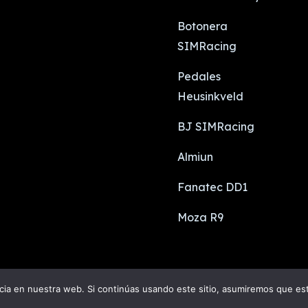
Botonera
SIMRacing
Pedales
Heusinkveld
BJ SIMRacing
Almiun
Fanatec DD1
Moza R9
© 2023 simsale.es - Todos los derechos reservados.
ia en nuestra web. Si continúas usando este sitio, asumiremos que est