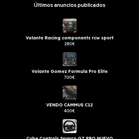
Últimos anuncios publicados
Volante Racing components rcw sport
280€
Volante Gomez Formula Pro Elite
700€
VENDO CAMMUS C12
400€
Cube Controls Sparco GT PRO NUEVO