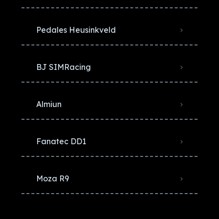
Pedales Heusinkveld
BJ SIMRacing
Almiun
Fanatec DD1
Moza R9