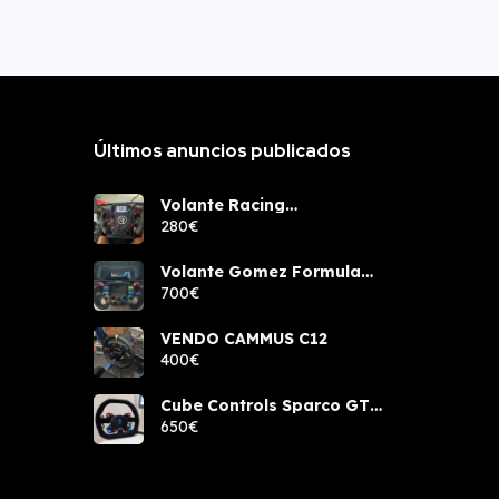
Últimos anuncios publicados
Volante Racing
components rcw sport
280€
Volante Gomez Formula
Pro Elite
700€
VENDO CAMMUS C12
400€
Cube Controls Sparco GT
PRO NUEVO
650€