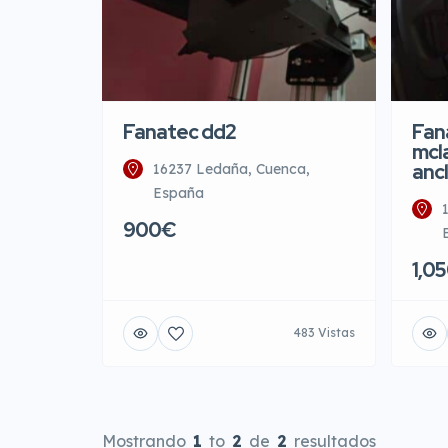
Fanatec dd2
Fan
mcl
ancl
16237 Ledaña, Cuenca,
España
900€
1,0
483 Vistas
Mostrando
1
to
2
de
2
resultados