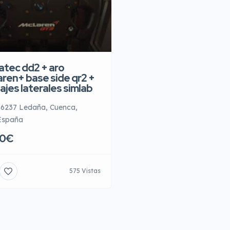
atec dd2 + aro
aren+ base side qr2 +
ajes laterales simlab
16237 Ledaña, Cuenca,
España
50€
575 Vistas