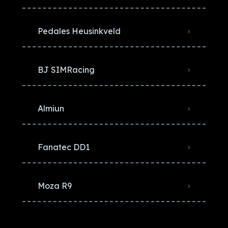
Pedales Heusinkveld
BJ SIMRacing
Almiun
Fanatec DD1
Moza R9