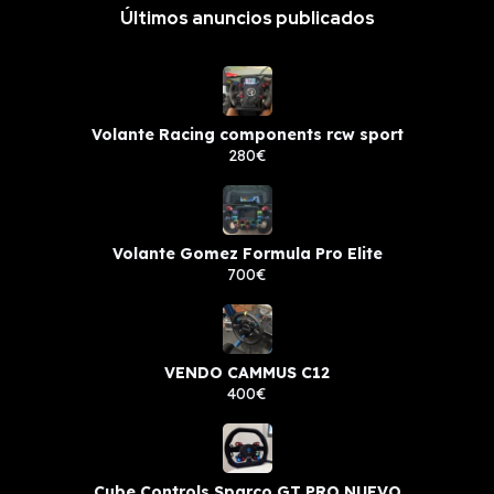
Últimos anuncios publicados
Volante Racing components rcw sport
280€
Volante Gomez Formula Pro Elite
700€
VENDO CAMMUS C12
400€
Cube Controls Sparco GT PRO NUEVO