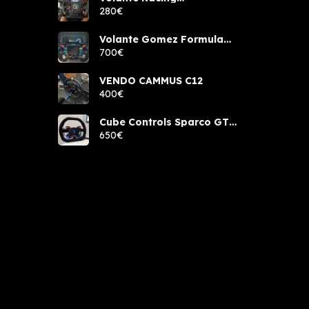
components rcw sport
280€
Volante Gomez Formula
Pro Elite
700€
VENDO CAMMUS C12
400€
Cube Controls Sparco GT
PRO NUEVO
650€