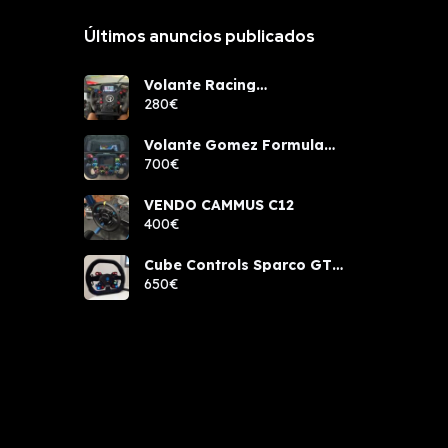
Últimos anuncios publicados
Volante Racing
components rcw sport
280€
Volante Gomez Formula
Pro Elite
700€
VENDO CAMMUS C12
400€
Cube Controls Sparco GT
PRO NUEVO
650€