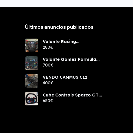
Últimos anuncios publicados
Volante Racing
components rcw sport
280€
Volante Gomez Formula
Pro Elite
700€
VENDO CAMMUS C12
400€
Cube Controls Sparco GT
PRO NUEVO
650€