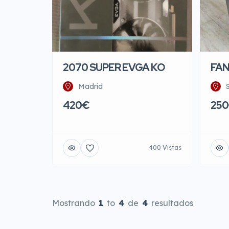
2070 SUPER EVGA KO
FAN
Madrid
420€
25
400 Vistas
Mostrando
1
to
4
de
4
resultados