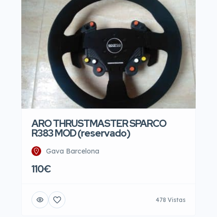
ARO THRUSTMASTER SPARCO
R383 MOD (reservado)
Gava Barcelona
110€
478 Vistas