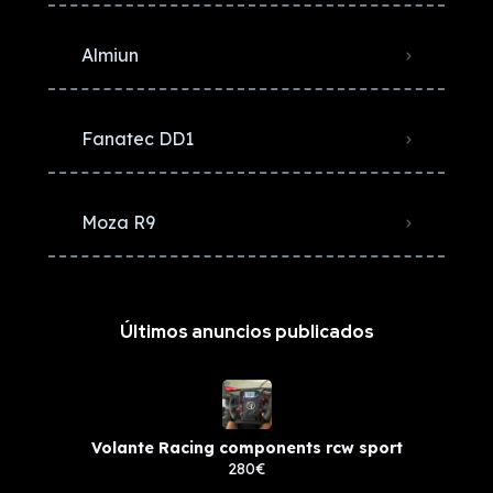
Almiun
Fanatec DD1
Moza R9
Últimos anuncios publicados
Volante Racing components rcw sport
280€