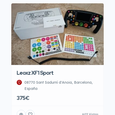
Leoxz XF1 Sport
08770 Sant Sadurní d'Anoia, Barcelona,
España
375€
603 Vistas