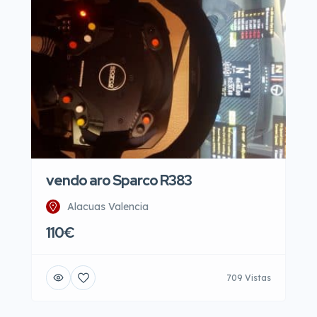
vendo aro Sparco R383
Alacuas Valencia
110€
709 Vistas