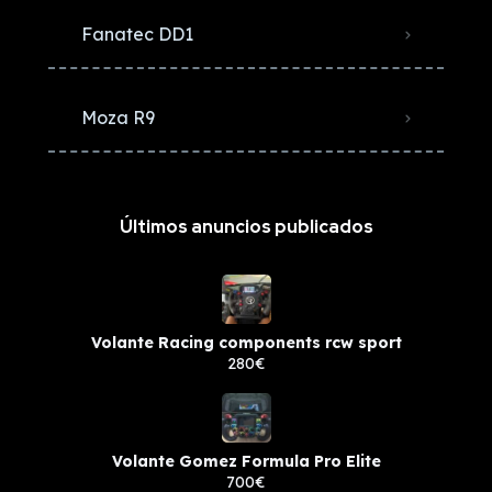
Fanatec DD1
Moza R9
Últimos anuncios publicados
Volante Racing components rcw sport
280€
Volante Gomez Formula Pro Elite
700€