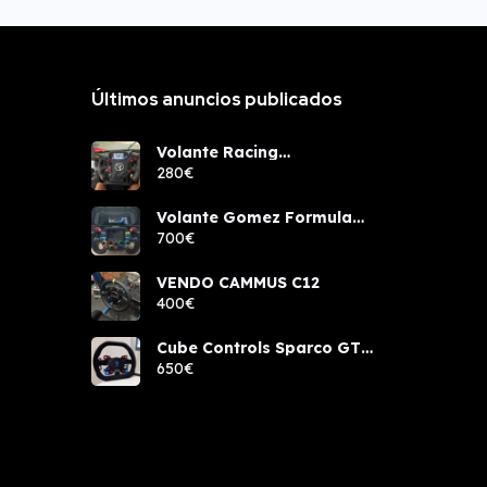
Últimos anuncios publicados
Volante Racing
components rcw sport
280€
Volante Gomez Formula
Pro Elite
700€
VENDO CAMMUS C12
400€
Cube Controls Sparco GT
PRO NUEVO
650€