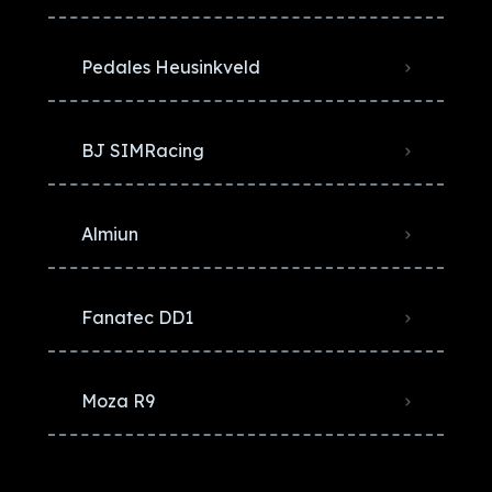
Pedales Heusinkveld
BJ SIMRacing
Almiun
Fanatec DD1
Moza R9