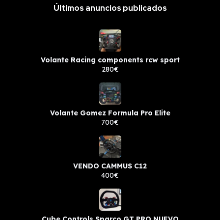
Últimos anuncios publicados
Volante Racing components rcw sport
280€
Volante Gomez Formula Pro Elite
700€
VENDO CAMMUS C12
400€
Cube Controls Sparco GT PRO NUEVO