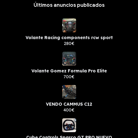
Últimos anuncios publicados
Volante Racing components rcw sport
280€
Volante Gomez Formula Pro Elite
700€
VENDO CAMMUS C12
400€
Cube Controls Sparco GT PRO NUEVO