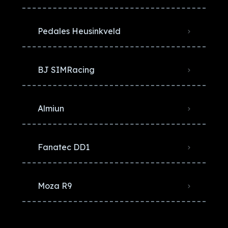
Pedales Heusinkveld
BJ SIMRacing
Almiun
Fanatec DD1
Moza R9