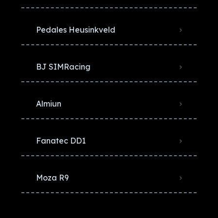
Pedales Heusinkveld
BJ SIMRacing
Almiun
Fanatec DD1
Moza R9