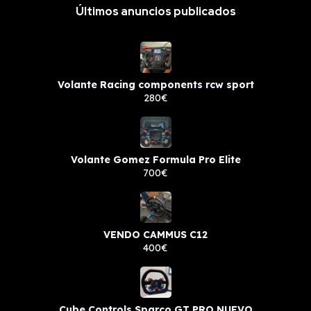
Últimos anuncios publicados
Volante Racing components rcw sport
280€
Volante Gomez Formula Pro Elite
700€
VENDO CAMMUS C12
400€
Cube Controls Sparco GT PRO NUEVO