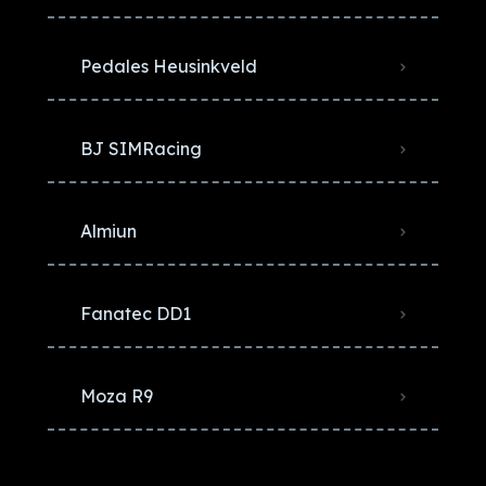
Pedales Heusinkveld
BJ SIMRacing
Almiun
Fanatec DD1
Moza R9