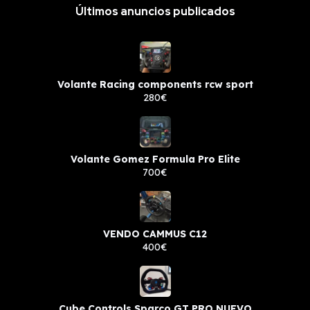
Últimos anuncios publicados
Volante Racing components rcw sport
280€
Volante Gomez Formula Pro Elite
700€
VENDO CAMMUS C12
400€
Cube Controls Sparco GT PRO NUEVO