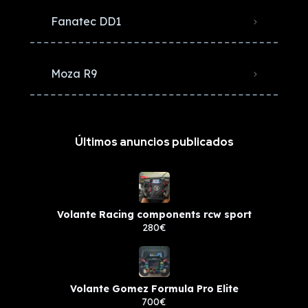
Fanatec DD1
Moza R9
Últimos anuncios publicados
Volante Racing components rcw sport
280€
Volante Gomez Formula Pro Elite
700€