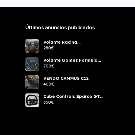
Últimos anuncios publicados
Volante Racing
components rcw sport
280€
Volante Gomez Formula
Pro Elite
700€
VENDO CAMMUS C12
400€
Cube Controls Sparco GT
PRO NUEVO
650€