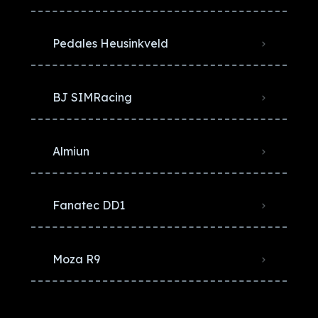
Pedales Heusinkveld
BJ SIMRacing
Almiun
Fanatec DD1
Moza R9