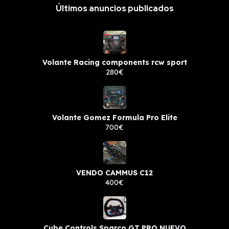
Últimos anuncios publicados
Volante Racing components rcw sport
280€
Volante Gomez Formula Pro Elite
700€
VENDO CAMMUS C12
400€
Cube Controls Sparco GT PRO NUEVO