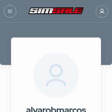
alvarobmarcos