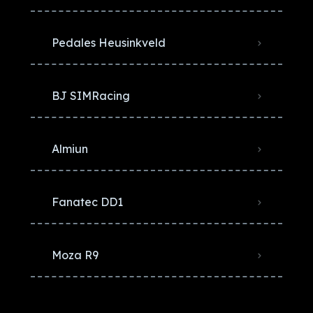
Pedales Heusinkveld
BJ SIMRacing
Almiun
Fanatec DD1
Moza R9