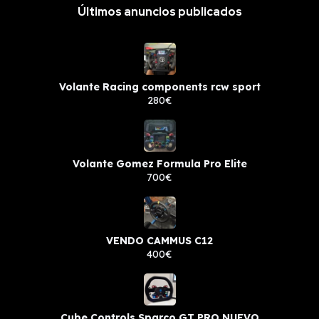
Últimos anuncios publicados
Volante Racing components rcw sport
280€
Volante Gomez Formula Pro Elite
700€
VENDO CAMMUS C12
400€
Cube Controls Sparco GT PRO NUEVO