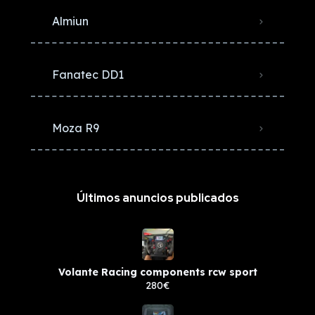
Almiun
Fanatec DD1
Moza R9
Últimos anuncios publicados
Volante Racing components rcw sport
280€