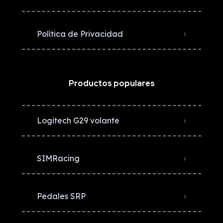
Política de Privacidad
Productos populares
Logitech G29 volante
SIMRacing
Pedales SRP