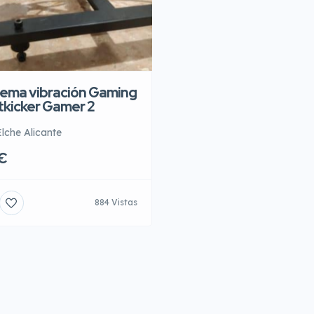
tema vibración Gaming
tkicker Gamer 2
Elche Alicante
€
884 Vistas