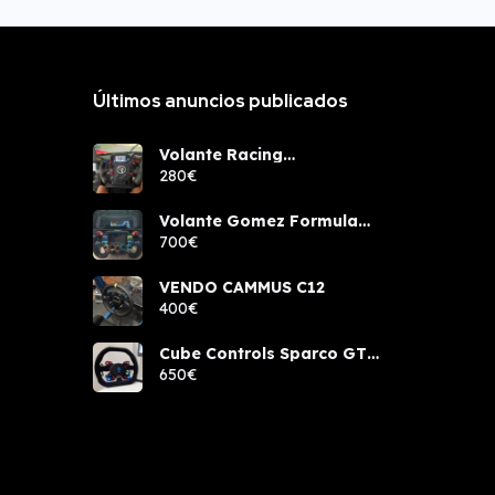
Últimos anuncios publicados
Volante Racing
components rcw sport
280€
Volante Gomez Formula
Pro Elite
700€
VENDO CAMMUS C12
400€
Cube Controls Sparco GT
PRO NUEVO
650€