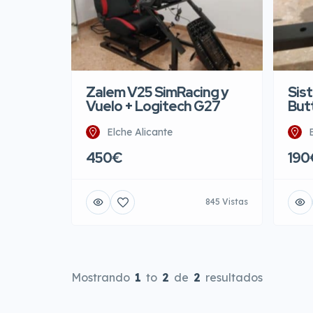
Sis
Zalem V25 SimRacing y
But
Vuelo + Logitech G27
Elche Alicante
190
450€
845 Vistas
Mostrando
1
to
2
de
2
resultados