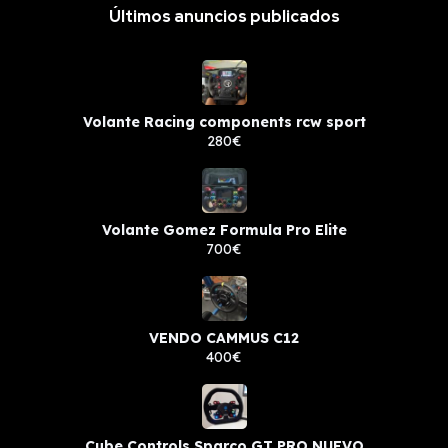
Últimos anuncios publicados
Volante Racing components rcw sport
280€
Volante Gomez Formula Pro Elite
700€
VENDO CAMMUS C12
400€
Cube Controls Sparco GT PRO NUEVO