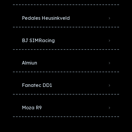
Pedales Heusinkveld
BJ SIMRacing
Almiun
Fanatec DD1
Moza R9