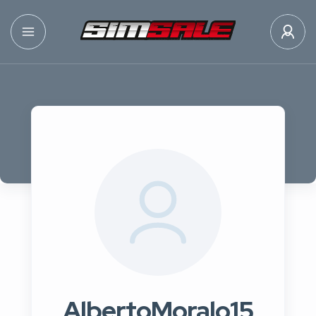
AlbertoMoralo15