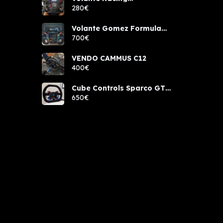
components rcw sport
280€
Volante Gomez Formula
Pro Elite
700€
VENDO CAMMUS C12
400€
Cube Controls Sparco GT
PRO NUEVO
650€