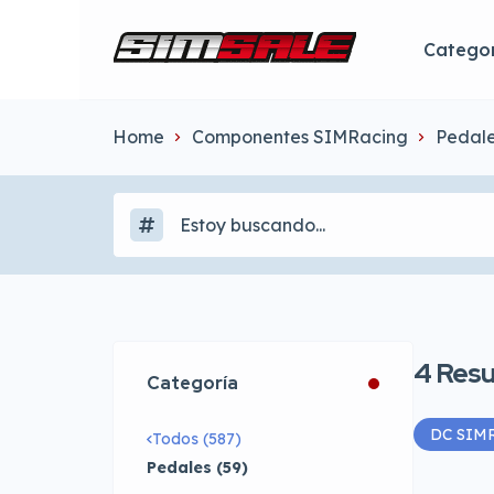
Categor
Home
Componentes SIMRacing
Pedal
4
Resu
Categoría
DC SIMR
Todos (587)
Pedales (59)