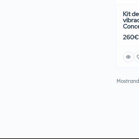
Kit de
vibra
Conc
260€
Mostran