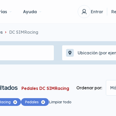
ías
Ayuda
Entrar
Re
es
DC SIMRacing
ltados
Ordenar por:
Má
Pedales DC SIMRacing
acing
Pedales
Limpiar todo