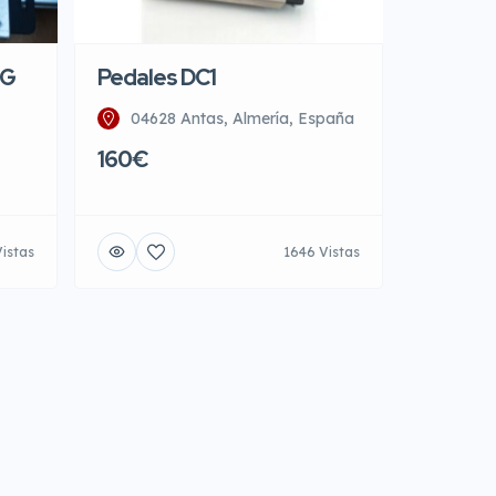
NG
Pedales DC1
04628 Antas, Almería, España
160€
Vistas
1646 Vistas