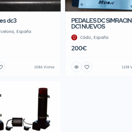
es dc3
PEDALES DC SIMRACI
DC1 NUEVOS
rcelona, España
Cádiz, España
200€
1086 Vistas
1138 