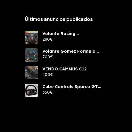
Últimos anuncios publicados
Volante Racing
components rcw sport
280€
Volante Gomez Formula
Pro Elite
700€
VENDO CAMMUS C12
400€
Cube Controls Sparco GT
PRO NUEVO
650€