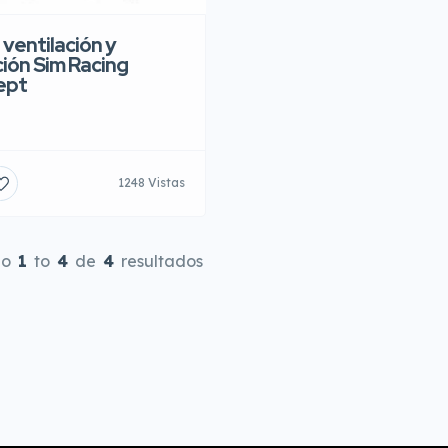
 ventilación y
ción Sim Racing
ept
1248 Vistas
do
1
to
4
de
4
resultados