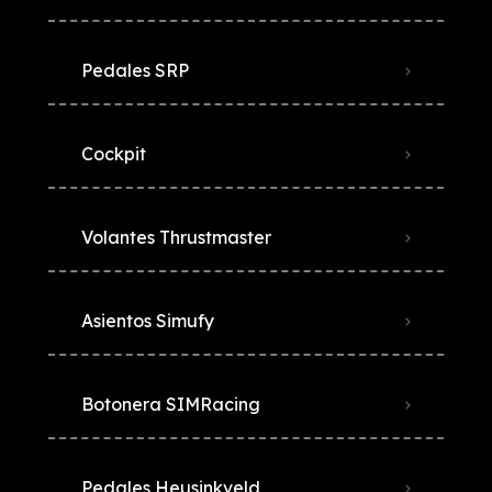
Pedales SRP
Cockpit
Volantes Thrustmaster
Asientos Simufy
Botonera SIMRacing
Pedales Heusinkveld