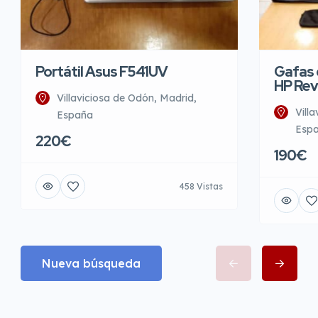
Portátil Asus F541UV
Gafas d
HP Rev
Villaviciosa de Odón, Madrid,
Vill
España
Esp
220€
190€
458 Vistas
Nueva búsqueda