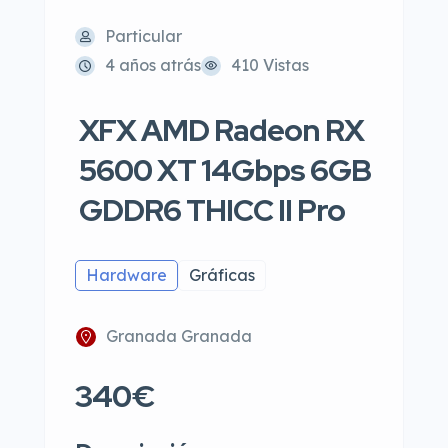
Particular
4 años atrás
410 Vistas
XFX AMD Radeon RX
5600 XT 14Gbps 6GB
GDDR6 THICC II Pro
Hardware
Gráficas
Granada Granada
340€