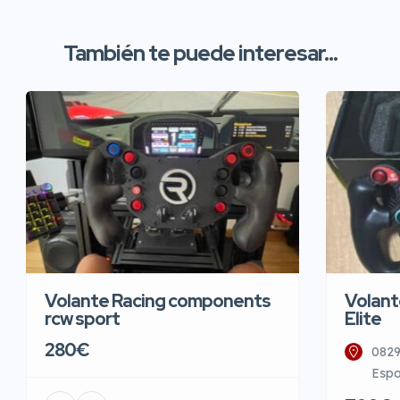
También te puede interesar...
Volante Racing components
Volant
rcw sport
Elite
280€
0829
Esp