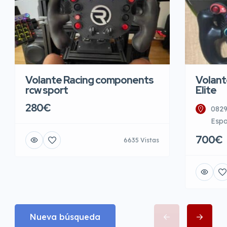
Volante Racing components
Volant
rcw sport
Elite
280€
0829
Esp
700€
6635 Vistas
Nueva búsqueda