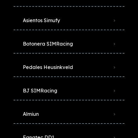
Asientos Simufy
Botonera SIMRacing
Pedales Heusinkveld
BJ SIMRacing
Almiun
Fanatec DD1