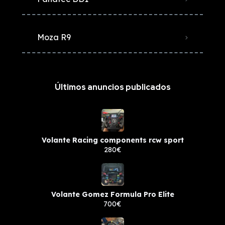
Moza R9
Últimos anuncios publicados
Volante Racing components rcw sport
280€
Volante Gomez Formula Pro Elite
700€