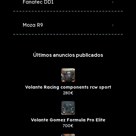
Fanatec DD1
Moza R9
Últimos anuncios publicados
Volante Racing components rcw sport
280€
Volante Gomez Formula Pro Elite
700€