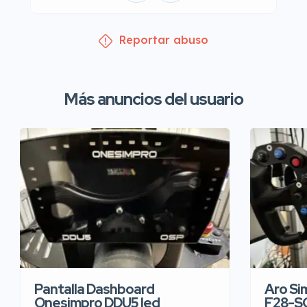
Reportar abuso
Más anuncios del usuario
Pantalla Dashboard
Aro Si
Onesimpro DDU5 led
F28-S