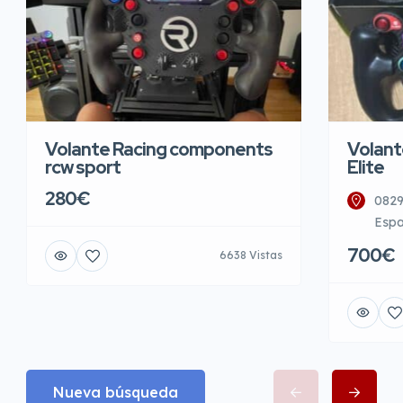
Volante Racing components
Volant
rcw sport
Elite
280€
0829
Esp
700€
6638 Vistas
Nueva búsqueda