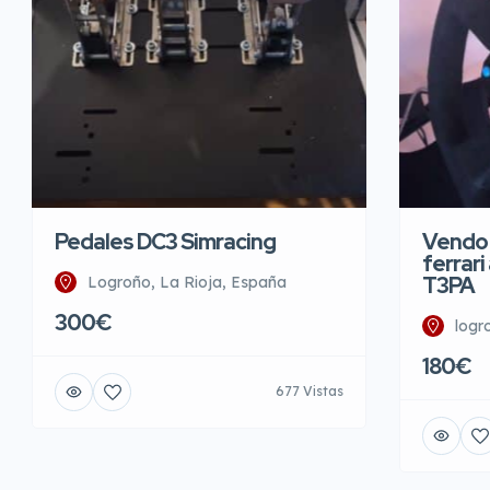
Pedales DC3 Simracing
Vendo 
ferrari
T3PA
Logroño, La Rioja, España
300€
logr
180€
677 Vistas