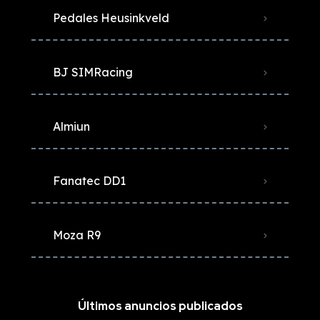
Pedales Heusinkveld
BJ SIMRacing
Almiun
Fanatec DD1
Moza R9
Últimos anuncios publicados