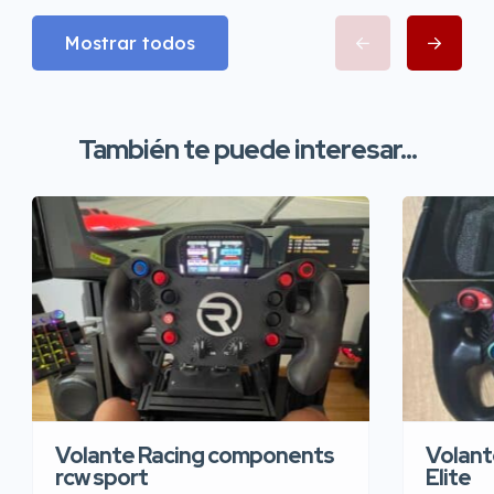
Mostrar todos
También te puede interesar...
Volante Racing components
Volant
rcw sport
Elite