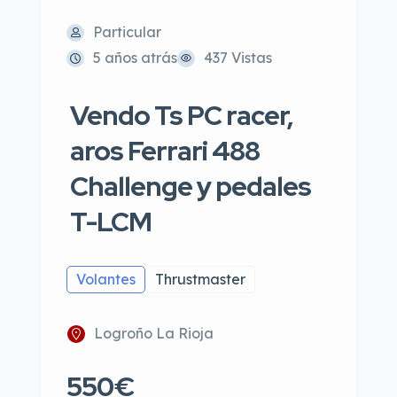
Particular
5 años atrás
437 Vistas
Vendo Ts PC racer,
aros Ferrari 488
Challenge y pedales
T-LCM
Volantes
Thrustmaster
Logroño La Rioja
550€