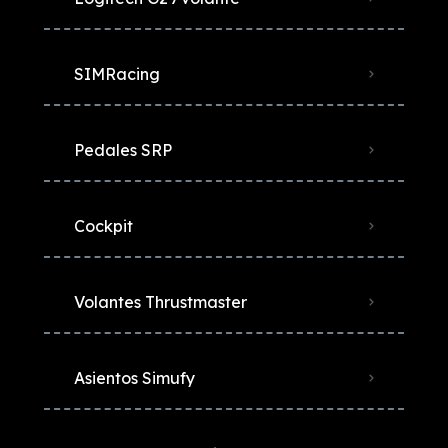
SIMRacing
Pedales SRP
Cockpit
Volantes Thrustmaster
Asientos Simufy