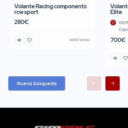
Volante Racing components
Volant
rcw sport
Elite
280€
0829
Esp
700€
6655 Vistas
Nueva búsqueda