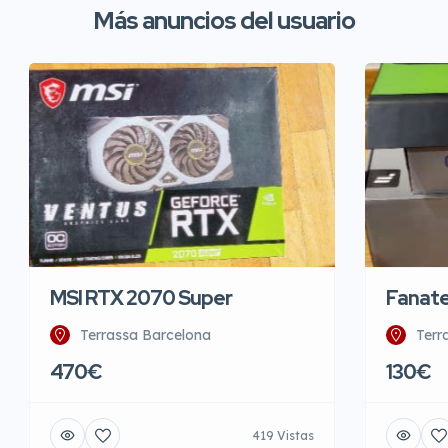
Más anuncios del usuario
MSI RTX 2070 Super
Fanatec
Terrassa Barcelona
Terr
470€
130€
419 Vistas