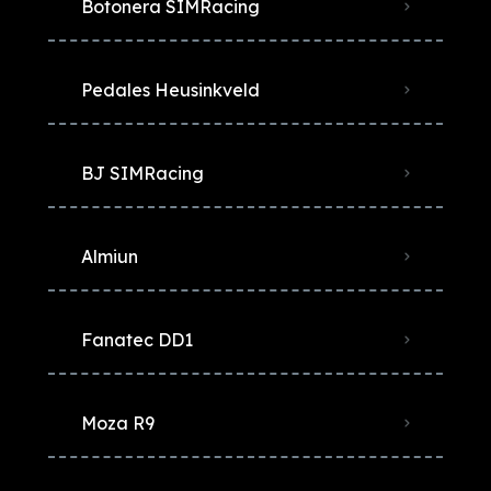
Botonera SIMRacing
Pedales Heusinkveld
BJ SIMRacing
Almiun
Fanatec DD1
Moza R9