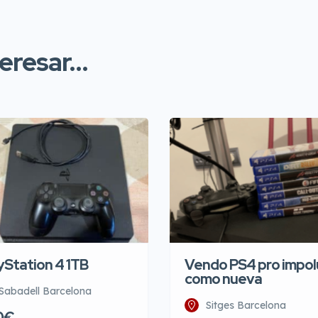
resar...
yStation 4 1TB
Vendo PS4 pro impol
como nueva
Sabadell Barcelona
Sitges Barcelona
0€