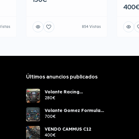
400
Vistas
854 Vistas
Últimos anuncios publicados
Volante Racing
components rcw sport
280€
Volante Gomez Formula
Pro Elite
700€
VENDO CAMMUS C12
400€