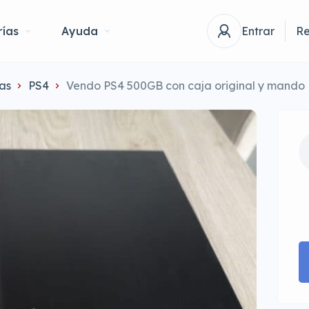
ías
Ayuda
Entrar
Re
as
PS4
Vendo PS4 500GB con caja original y mando