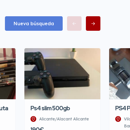
Nueva búsqueda
uta
Ps4 slim 500gb
PS4 
Alicante/Alacant Alicante
Vil
Ba
190€