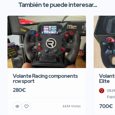
También te puede interesar...
Volante Racing components
Volant
rcw sport
Elite
280€
0829
Esp
700€
6634 Vistas