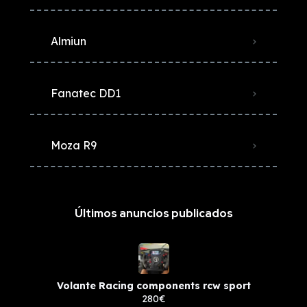
Almiun
Fanatec DD1
Moza R9
Últimos anuncios publicados
Volante Racing components rcw sport
280€