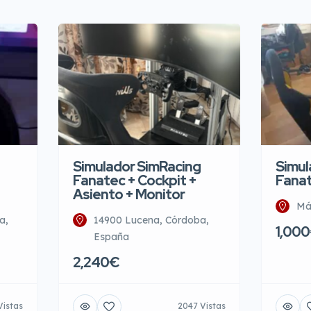
Simulador SimRacing
Simul
Fanatec + Cockpit +
Fanat
Asiento + Monitor
Má
a,
14900 Lucena, Córdoba,
1,00
España
2,240€
Vistas
2047 Vistas