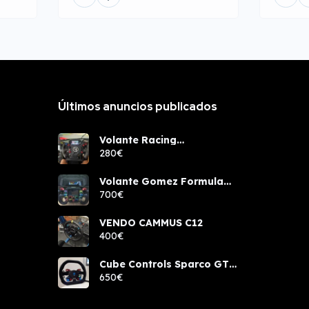
Últimos anuncios publicados
Volante Racing
components rcw sport
280€
Volante Gomez Formula
Pro Elite
700€
VENDO CAMMUS C12
400€
Cube Controls Sparco GT
PRO NUEVO
650€