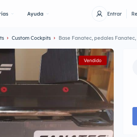
ías
Ayuda
Entrar
Re
ts
Custom Cockpits
Base Fanatec, pedales Fanatec,
Vendido