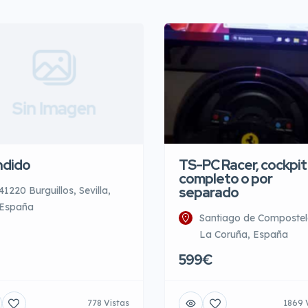
Sin Imagen
ndido
TS-PC Racer, cockpit
completo o por
separado
41220 Burguillos, Sevilla,
España
Santiago de Compostel
La Coruña, España
599€
778 Vistas
1869 