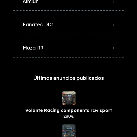
Almiun
Fanatec DD1
Moza R9
Últimos anuncios publicados
Volante Racing components rcw sport
280€