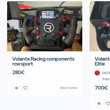
Volante Racing components
Volant
rcw sport
Elite
280€
0829
Esp
700€
6621 Vistas