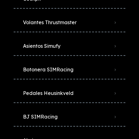
Volantes Thrustmaster
Asientos Simufy
Botonera SIMRacing
Pedales Heusinkveld
BJ SIMRacing