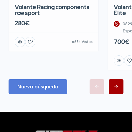
Volante Racing components
Volant
rcw sport
Elite
280€
0829
Esp
700€
6634 Vistas
Nueva búsqueda