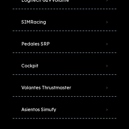
Logitech G29 volante
SIMRacing
Pedales SRP
Cockpit
Volantes Thrustmaster
Asientos Simufy