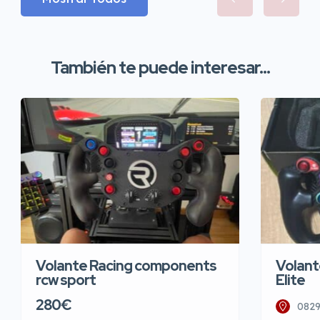
También te puede interesar...
Volante Racing components
Volant
rcw sport
Elite
280€
0829