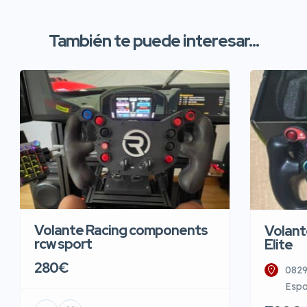
También te puede interesar...
Volante Racing components
Volant
rcw sport
Elite
280€
0829
Esp