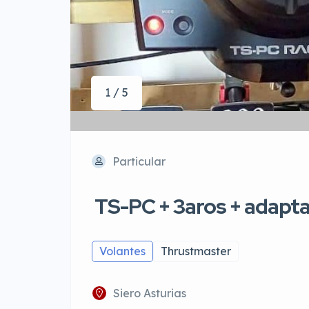
1 / 5
Particular
TS-PC + 3aros + adapt
Volantes
Thrustmaster
Siero Asturias