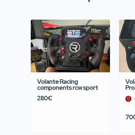
Volante Racing
Vol
components rcw sport
Pro
280€
70