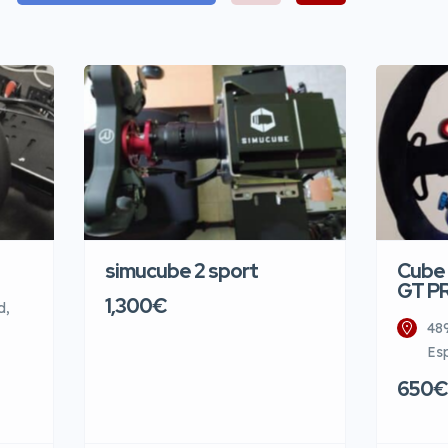
simucube 2 sport
Cube 
GT P
1,300€
d,
48
Es
650€