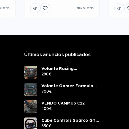
Vistas
983 Vistas
Últimos anuncios publicados
Volante Racing
components rcw sport
280€
Volante Gomez Formula
Pro Elite
700€
VENDO CAMMUS C12
400€
Cube Controls Sparco GT
PRO NUEVO
650€