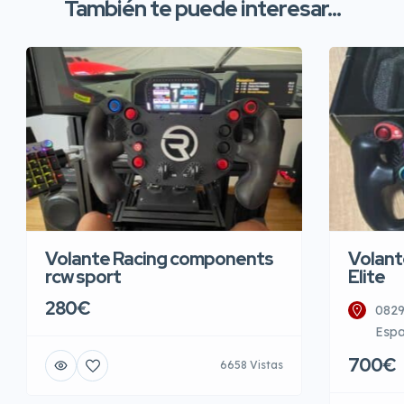
También te puede interesar...
Volante Racing components
Volant
rcw sport
Elite
280€
0829
Esp
700€
6658 Vistas