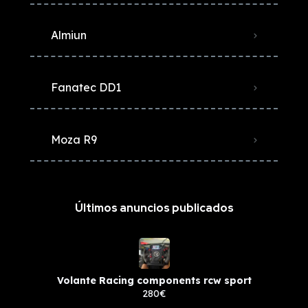
Almiun
Fanatec DD1
Moza R9
Últimos anuncios publicados
Volante Racing components rcw sport
280€