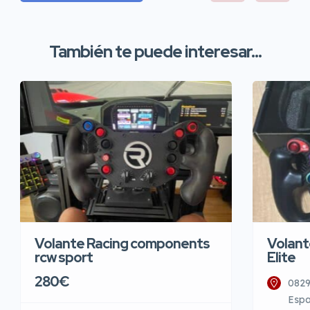
También te puede interesar...
Volante Racing components
Volant
rcw sport
Elite
280€
0829
Esp