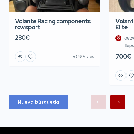
Volante Racing components
Volant
rcw sport
Elite
280€
0829
Esp
700€
6645 Vistas
Nueva búsqueda