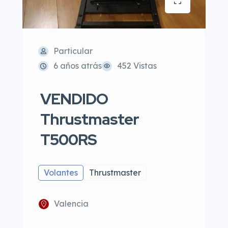
Particular
6 años atrás
452 Vistas
VENDIDO
Thrustmaster
T500RS
Volantes
Thrustmaster
Valencia