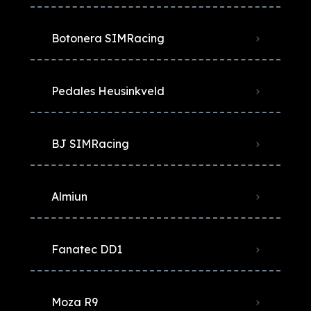
Botonera SIMRacing
Pedales Heusinkveld
BJ SIMRacing
Almiun
Fanatec DD1
Moza R9