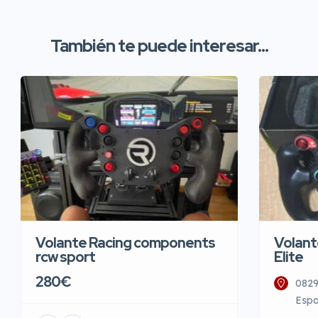
También te puede interesar...
Volante Racing components
Volant
rcw sport
Elite
280€
0829
Esp