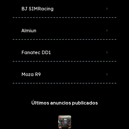
BJ SIMRacing
Almiun
Fanatec DD1
Moza R9
Últimos anuncios publicados